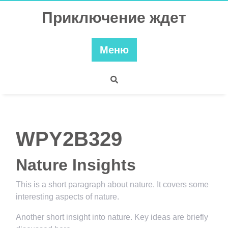
Перейти
Приключение ждет
к
содержимому
Меню
WPY2B329
Nature Insights
This is a short paragraph about nature. It covers some
interesting aspects of nature.
Another short insight into nature. Key ideas are briefly