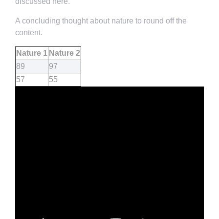
discussed here.
A concluding thought about nature to round off the
content.
Nature 1
Nature 2
89
97
57
55