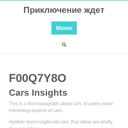
Перейти
Приключение ждет
к
содержимому
Меню
F00Q7Y8O
Cars Insights
This is a short paragraph about cars. It covers some
interesting aspects of cars.
Another short insight into cars. Key ideas are briefly