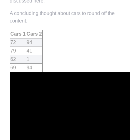
discussed here.
A concluding thought about cars to round off the
content.
Cars 1
Cars 2
72
94
79
41
62
1
69
94