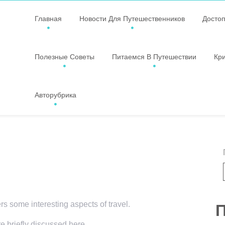
Главная
Новости Для Путешественников
Досто
Полезные Советы
Питаемся В Путешествии
Кр
Авторубрика
ers some interesting aspects of travel.
П
re briefly discussed here.