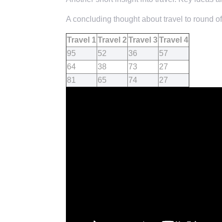
A concluding thought about travel to round of
Travel 1
Travel 2
Travel 3
Travel 4
95
52
36
57
64
38
73
27
81
65
74
27