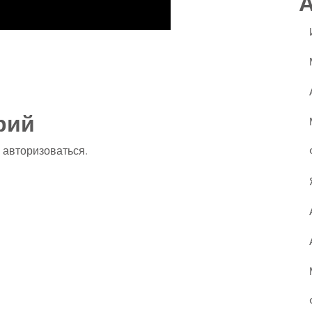
ssniki
авить
рий
о
авторизоваться
.