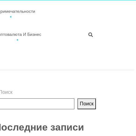
примечательности
иптовалюта И Бизнес
Поиск
Поиск
оследние записи