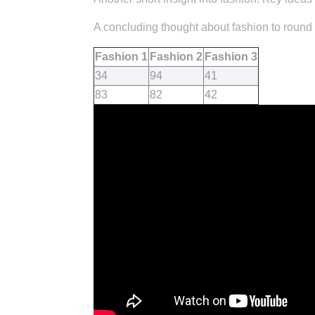
A concluding thought about fashion to round o
Fashion 1
Fashion 2
Fashion 3
34
94
41
83
82
42