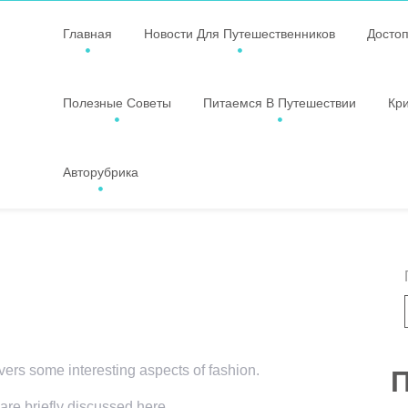
Главная
Новости Для Путешественников
Досто
Полезные Советы
Питаемся В Путешествии
Кр
Авторубрика
overs some interesting aspects of fashion.
П
 are briefly discussed here.