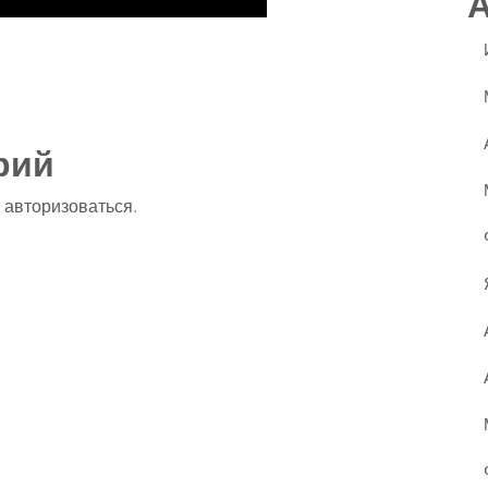
ssniki
авить
рий
о
авторизоваться
.