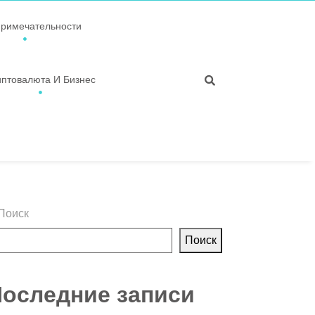
примечательности
иптовалюта И Бизнес
Поиск
Поиск
оследние записи