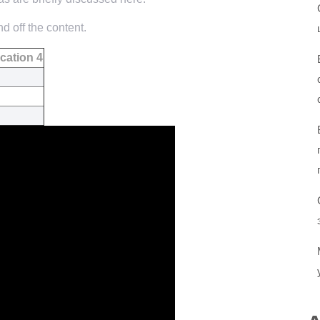
d off the content.
cation 4