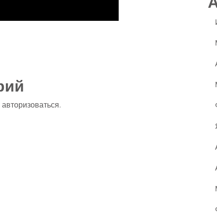
ssniki
авить
рий
о
авторизоваться
.