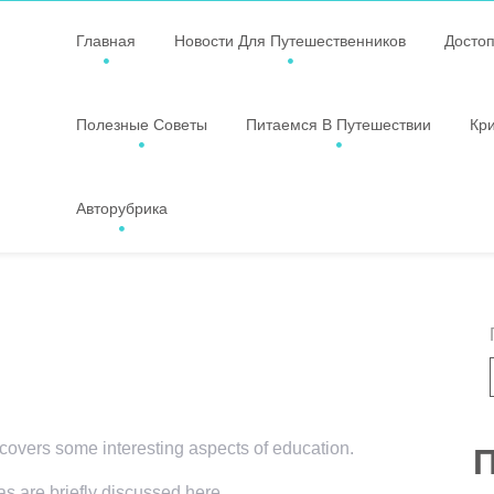
Главная
Новости Для Путешественников
Досто
Полезные Советы
Питаемся В Путешествии
Кр
Авторубрика
 covers some interesting aspects of education.
П
as are briefly discussed here.