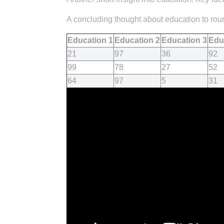
A concluding thought about education to roun
Education 1
Education 2
Education 3
Edu
21
97
36
92
99
78
27
52
64
97
5
31