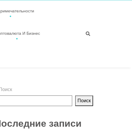
примечательности
иптовалюта И Бизнес
Поиск
Поиск
оследние записи