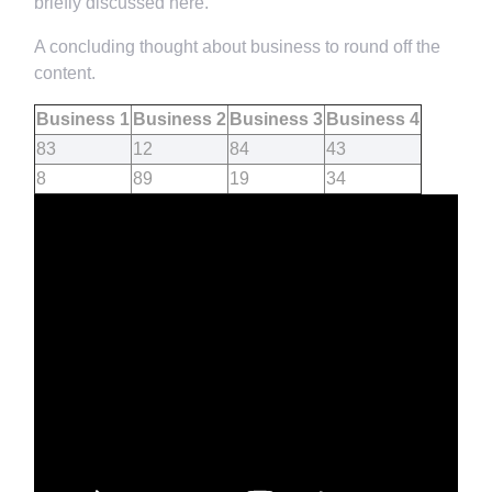
briefly discussed here.
A concluding thought about business to round off the
content.
Business 1
Business 2
Business 3
Business 4
83
12
84
43
8
89
19
34