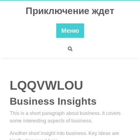
Перейти
Приключение ждет
к
содержимому
Меню
LQQVWLOU
Business Insights
This is a short paragraph about business. It covers
some interesting aspects of business.
Another short insight into business. Key ideas are