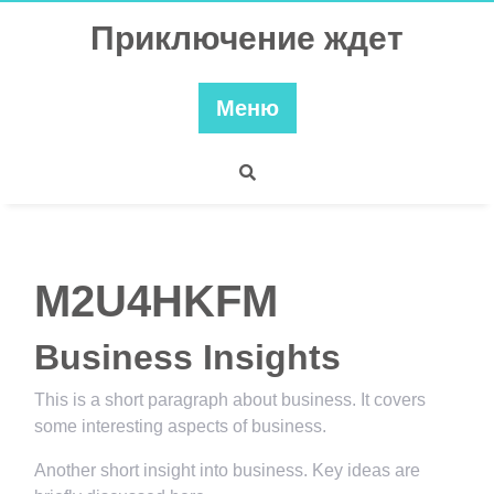
Перейти
Приключение ждет
к
содержимому
Меню
M2U4HKFM
Business Insights
This is a short paragraph about business. It covers
some interesting aspects of business.
Another short insight into business. Key ideas are