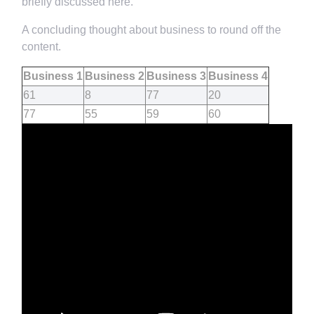
briefly discussed here.
A concluding thought about business to round off the
content.
Business 1
Business 2
Business 3
Business 4
61
8
77
20
77
55
59
60