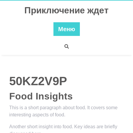
Перейти
Приключение ждет
к
содержимому
Меню
50KZ2V9P
Food Insights
This is a short paragraph about food. It covers some
interesting aspects of food.
Another short insight into food. Key ideas are briefly