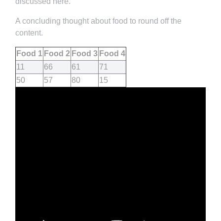
discussed here.
A concluding thought about food to round off the
content.
Food 1
Food 2
Food 3
Food 4
11
66
61
71
50
57
80
15