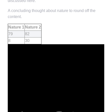
discussed here.
A concluding thought about nature to round off the
content.
Nature 1
Nature 2
79
82
8
30