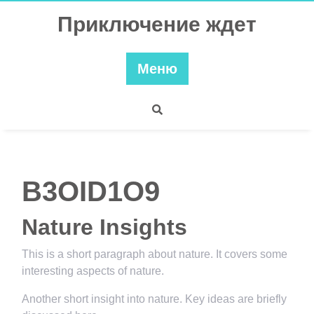
Перейти
Приключение ждет
к
содержимому
Меню
B3OID1O9
Nature Insights
This is a short paragraph about nature. It covers some
interesting aspects of nature.
Another short insight into nature. Key ideas are briefly