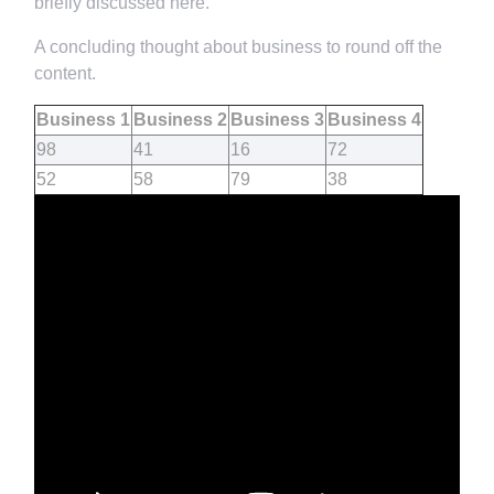
briefly discussed here.
A concluding thought about business to round off the
content.
Business 1
Business 2
Business 3
Business 4
98
41
16
72
52
58
79
38