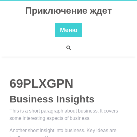
Перейти
Приключение ждет
к
содержимому
Меню
69PLXGPN
Business Insights
This is a short paragraph about business. It covers
some interesting aspects of business.
Another short insight into business. Key ideas are