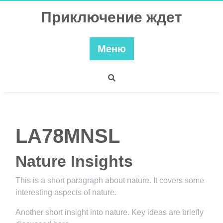
Перейти
Приключение ждет
к
содержимому
Меню
LA78MNSL
Nature Insights
This is a short paragraph about nature. It covers some
interesting aspects of nature.
Another short insight into nature. Key ideas are briefly