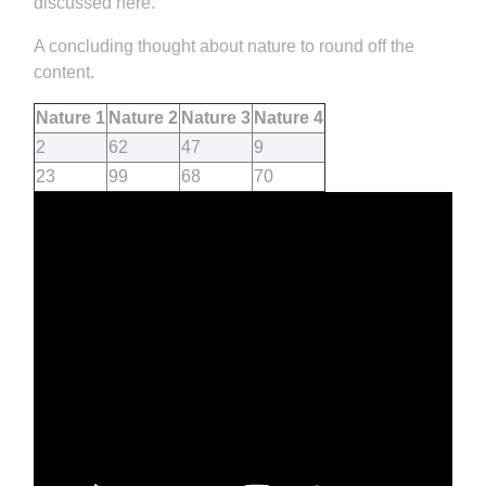
discussed here.
A concluding thought about nature to round off the
content.
Nature 1
Nature 2
Nature 3
Nature 4
2
62
47
9
23
99
68
70