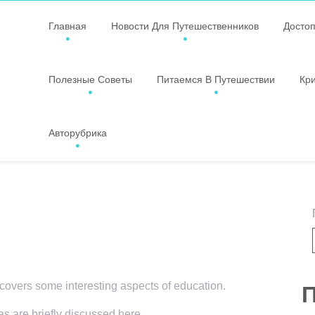
Главная
Новости Для Путешественников
Досто
Полезные Советы
Питаемся В Путешествии
Кр
Авторубрика
 covers some interesting aspects of education.
П
as are briefly discussed here.