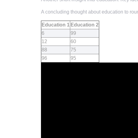
A concluding thought about education to roun
Education 1
Education 2
6
99
12
60
88
75
96
95