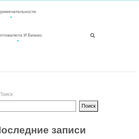
примечательности
иптовалюта И Бизнес
Поиск
Поиск
оследние записи