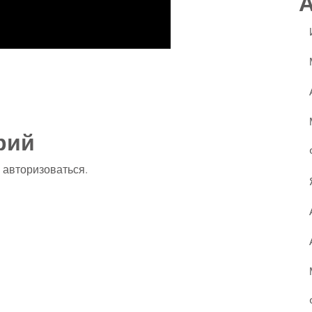
ssniki
авить
рий
о
авторизоваться
.