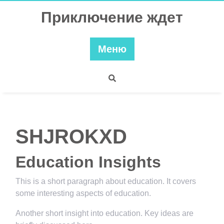
Перейти
Приключение ждет
к
содержимому
Меню
SHJROKXD
Education Insights
This is a short paragraph about education. It covers
some interesting aspects of education.
Another short insight into education. Key ideas are