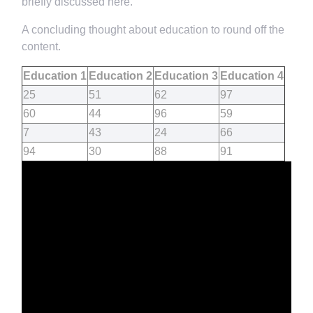
briefly discussed here.
A concluding thought about education to round off the
content.
Education 1
Education 2
Education 3
Education 4
25
51
62
97
60
44
96
59
7
43
24
66
94
30
88
91