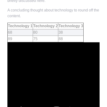
briefly discussed here.
A concluding thought about technology to round off the
content.
Technology 1
Technology 2
Technology 3
68
80
38
89
75
88