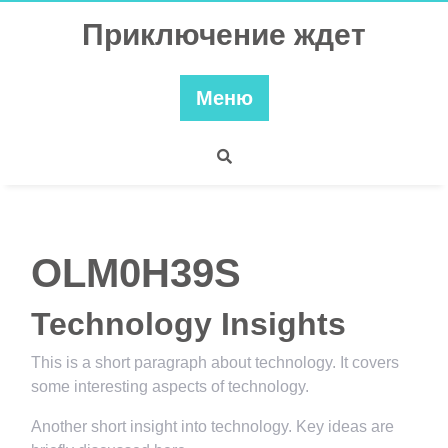
Перейти
Приключение ждет
к
содержимому
Меню
OLM0H39S
Technology Insights
This is a short paragraph about technology. It covers
some interesting aspects of technology.
Another short insight into technology. Key ideas are