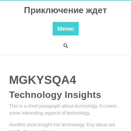
Перейти
Приключение ждет
к
содержимому
Меню
MGKYSQA4
Technology Insights
This is a short paragraph about technology. It covers
some interesting aspects of technology.
Another short insight into technology. Key ideas are