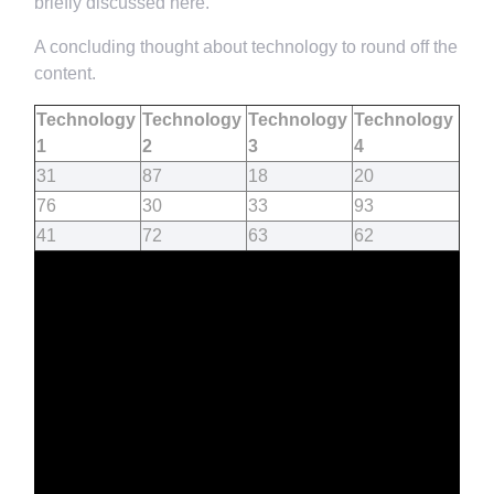
briefly discussed here.
A concluding thought about technology to round off the
content.
Technology
Technology
Technology
Technology
1
2
3
4
31
87
18
20
76
30
33
93
41
72
63
62