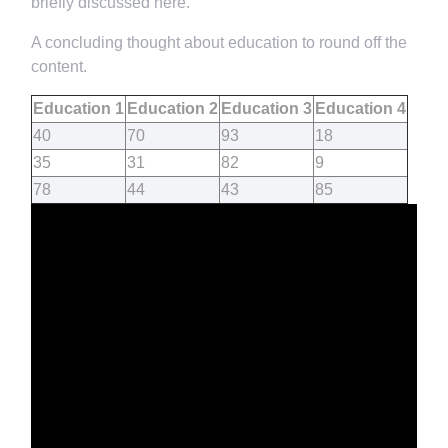
briefly discussed here.
A concluding thought about education to round off the
content.
Education 1
Education 2
Education 3
Education 4
40
70
93
18
35
31
82
9
78
44
43
85