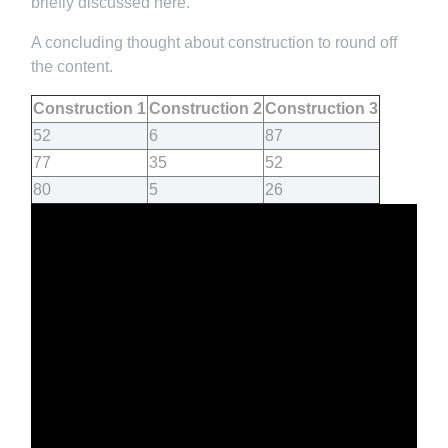
briefly discussed here.
A concluding thought about construction to round off
the content.
Construction 1
Construction 2
Construction 3
52
6
87
77
35
52
80
5
26