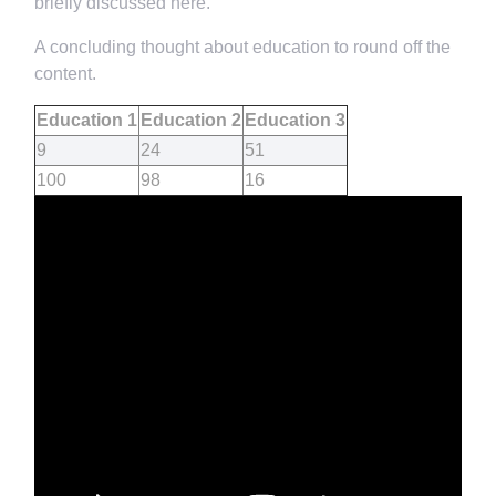
briefly discussed here.
A concluding thought about education to round off the
content.
Education 1
Education 2
Education 3
9
24
51
100
98
16