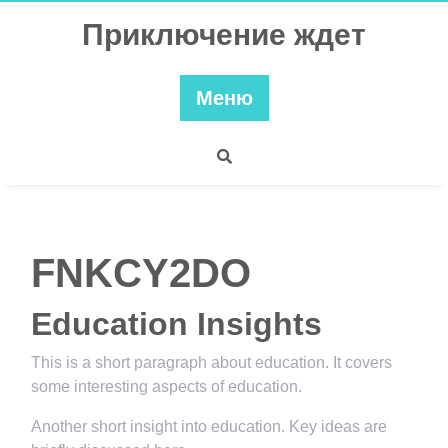
Перейти
Приключение ждет
к
содержимому
Меню
FNKCY2DO
Education Insights
This is a short paragraph about education. It covers
some interesting aspects of education.
Another short insight into education. Key ideas are