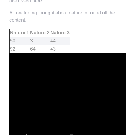
discussed here.
A concluding thought about nature to round off the
content.
Nature 1
Nature 2
Nature 3
50
3
44
92
64
43