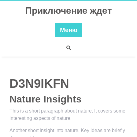
Перейти
Приключение ждет
к
содержимому
Меню
D3N9IKFN
Nature Insights
This is a short paragraph about nature. It covers some
interesting aspects of nature.
Another short insight into nature. Key ideas are briefly