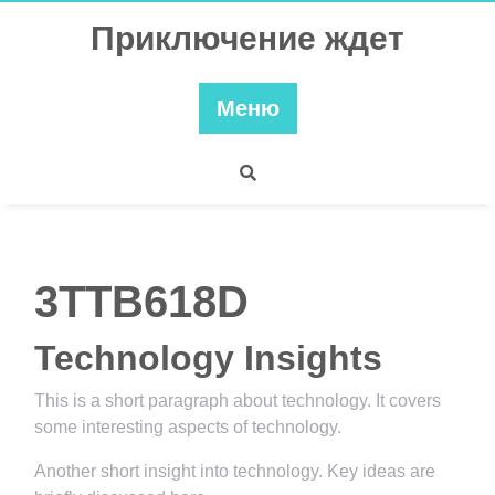
Перейти
Приключение ждет
к
содержимому
Меню
3TTB618D
Technology Insights
This is a short paragraph about technology. It covers
some interesting aspects of technology.
Another short insight into technology. Key ideas are