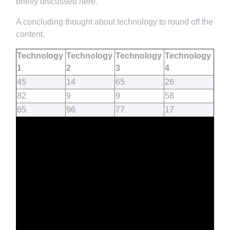
briefly discussed here.
A concluding thought about technology to round off the
content.
Technology
Technology
Technology
Technology
1
2
3
4
45
14
65
26
82
9
9
58
65
96
77
17