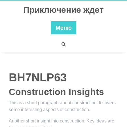
Перейти
Приключение ждет
к
содержимому
Меню
BH7NLP63
Construction Insights
This is a short paragraph about construction. It covers
some interesting aspects of construction.
Another short insight into construction. Key ideas are