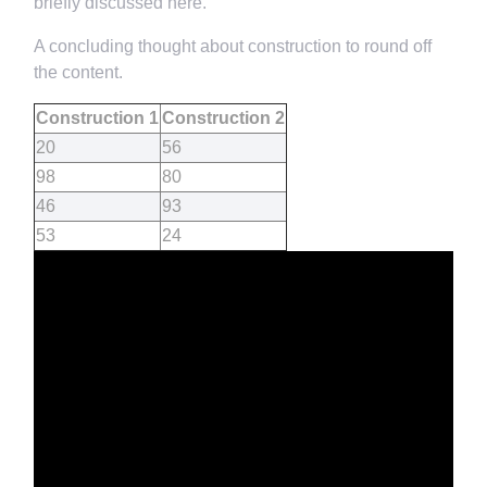
briefly discussed here.
A concluding thought about construction to round off
the content.
Construction 1
Construction 2
20
56
98
80
46
93
53
24