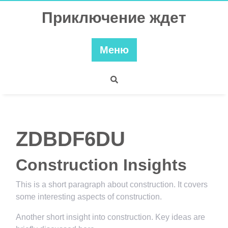
Перейти
Приключение ждет
к
содержимому
Меню
ZDBDF6DU
Construction Insights
This is a short paragraph about construction. It covers
some interesting aspects of construction.
Another short insight into construction. Key ideas are