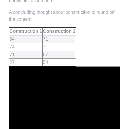
briefly discussed here.
A concluding thought about construction to round off
the content.
Construction 1
Construction 2
54
71
74
71
71
67
27
54