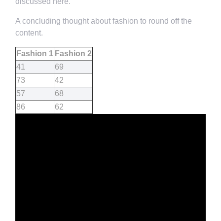
discussed here.
A concluding thought about fashion to round off the
content.
Fashion 1
Fashion 2
41
69
73
42
57
68
86
62