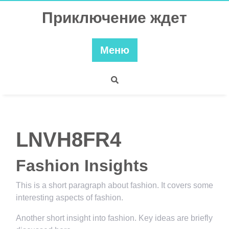
Перейти
Приключение ждет
к
содержимому
Меню
LNVH8FR4
Fashion Insights
This is a short paragraph about fashion. It covers some
interesting aspects of fashion.
Another short insight into fashion. Key ideas are briefly