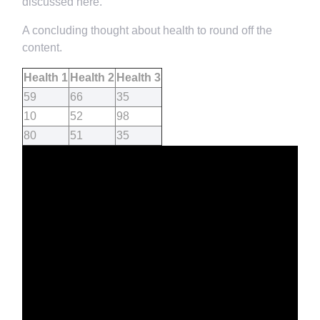
discussed here.
A concluding thought about health to round off the
content.
Health 1
Health 2
Health 3
59
66
35
10
52
98
80
51
35