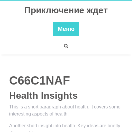
Перейти
Приключение ждет
к
содержимому
Меню
C66C1NAF
Health Insights
This is a short paragraph about health. It covers some
interesting aspects of health.
Another short insight into health. Key ideas are briefly