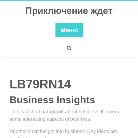
Перейти
Приключение ждет
к
содержимому
Меню
LB79RN14
Business Insights
This is a short paragraph about business. It covers
some interesting aspects of business.
Another short insight into business. Key ideas are