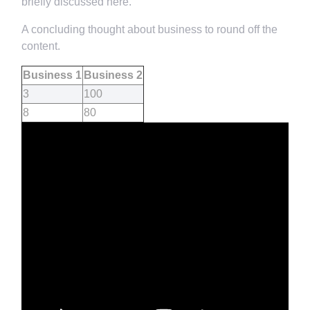
briefly discussed here.
A concluding thought about business to round off the
content.
Business 1
Business 2
3
100
8
80