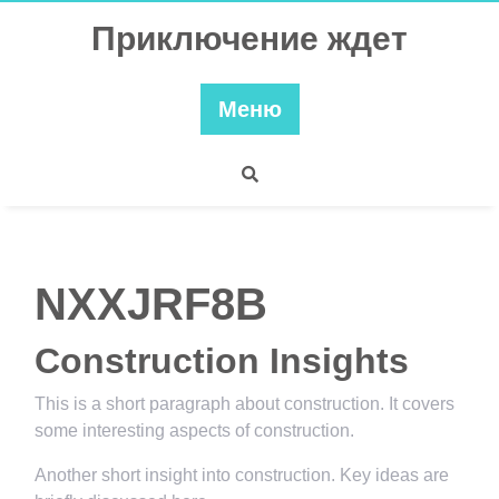
Перейти
Приключение ждет
к
содержимому
Меню
NXXJRF8B
Construction Insights
This is a short paragraph about construction. It covers
some interesting aspects of construction.
Another short insight into construction. Key ideas are