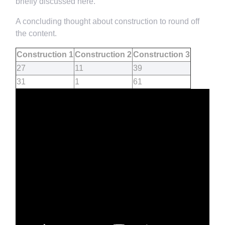
briefly discussed here.
A concluding thought about construction to round off
the content.
Construction 1
Construction 2
Construction 3
27
11
39
31
1
61