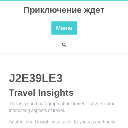
Перейти
Приключение ждет
к
содержимому
Меню
J2E39LE3
Travel Insights
This is a short paragraph about travel. It covers some
interesting aspects of travel.
Another short insight into travel. Key ideas are briefly