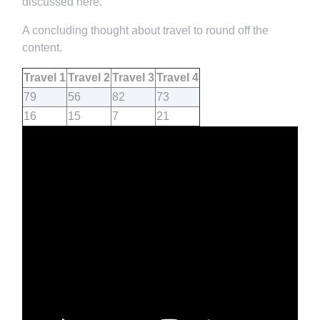
discussed here.
A concluding thought about travel to round off the
content.
Travel 1
Travel 2
Travel 3
Travel 4
79
56
82
73
16
15
7
21