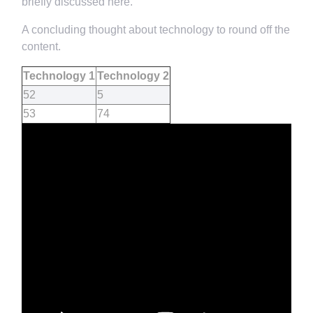
briefly discussed here.
A concluding thought about technology to round off the
content.
Technology 1
Technology 2
52
5
53
74