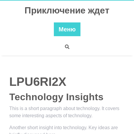
Перейти
Приключение ждет
к
содержимому
Меню
LPU6RI2X
Technology Insights
This is a short paragraph about technology. It covers
some interesting aspects of technology.
Another short insight into technology. Key ideas are