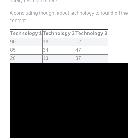
briefly discussed here.
A concluding thought about technology to round off the
content.
Technology 1
Technology 2
Technology 3
90
18
12
85
34
47
28
13
37