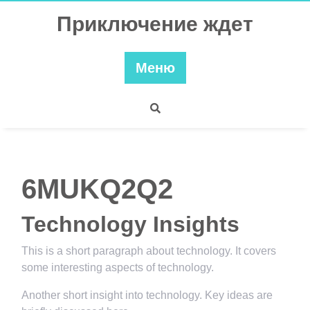
Перейти
Приключение ждет
к
содержимому
Меню
6MUKQ2Q2
Technology Insights
This is a short paragraph about technology. It covers
some interesting aspects of technology.
Another short insight into technology. Key ideas are