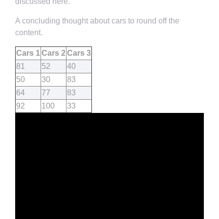
discussed here.
A concluding thought about cars to round off the
content.
Cars 1
Cars 2
Cars 3
81
52
40
50
30
83
64
77
83
92
100
33