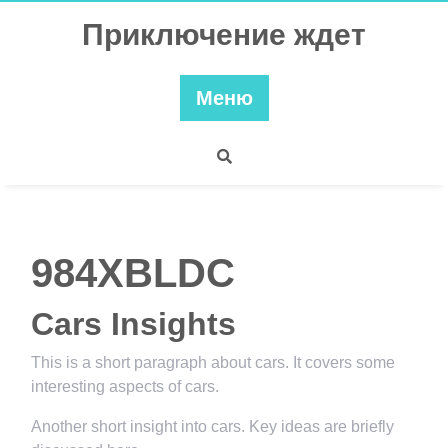
Перейти
Приключение ждет
к
содержимому
Меню
984XBLDC
Cars Insights
This is a short paragraph about cars. It covers some
interesting aspects of cars.
Another short insight into cars. Key ideas are briefly