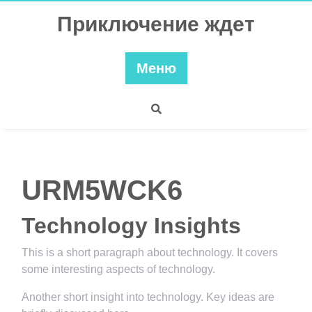
Перейти
Приключение ждет
к
содержимому
Меню
URM5WCK6
Technology Insights
This is a short paragraph about technology. It covers
some interesting aspects of technology.
Another short insight into technology. Key ideas are