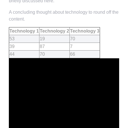
briefly discussed here.
A concluding thought about technology to round off the
content.
Technology 1
Technology 2
Technology 3
53
19
70
39
87
7
44
70
66