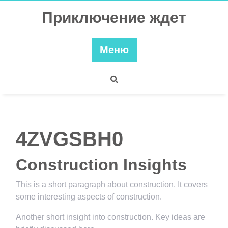
Перейти
Приключение ждет
к
содержимому
Меню
4ZVGSBH0
Construction Insights
This is a short paragraph about construction. It covers
some interesting aspects of construction.
Another short insight into construction. Key ideas are