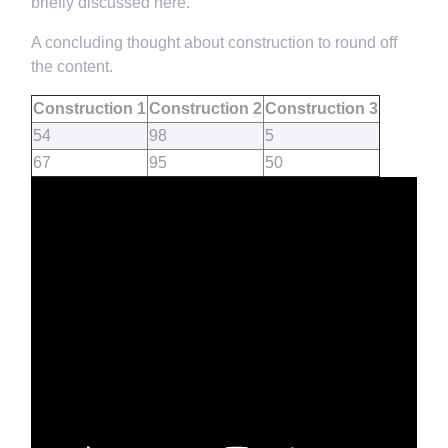
briefly discussed here.
A concluding thought about construction to round off
the content.
Construction 1
Construction 2
Construction 3
54
98
5
67
95
50