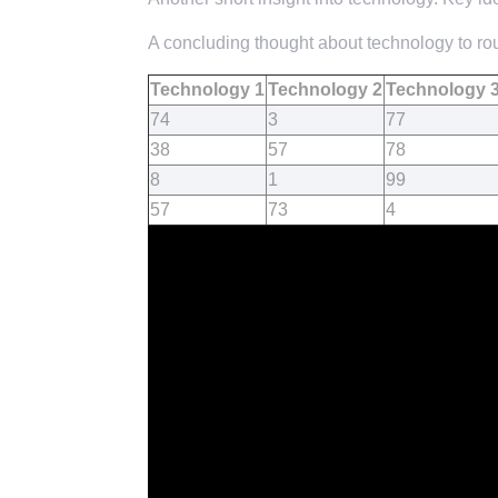
A concluding thought about technology to rou
Technology 1
Technology 2
Technology 
74
3
77
38
57
78
8
1
99
57
73
4