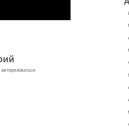
ssniki
авить
рий
о
авторизоваться
.