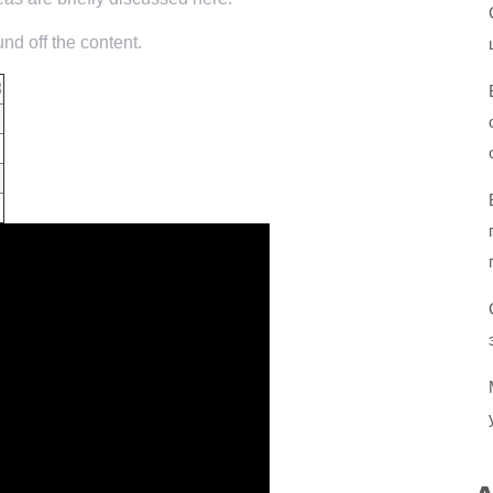
nd off the content.
3