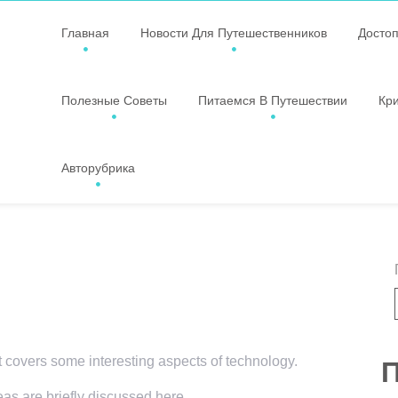
Главная
Новости Для Путешественников
Досто
Полезные Советы
Питаемся В Путешествии
Кр
Авторубрика
t covers some interesting aspects of technology.
П
eas are briefly discussed here.