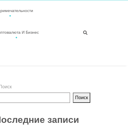
примечательности
иптовалюта И Бизнес
Поиск
Поиск
оследние записи