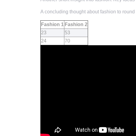
A concluding thought about fashion to round o
Fashion 1
Fashion 2
23
53
24
70