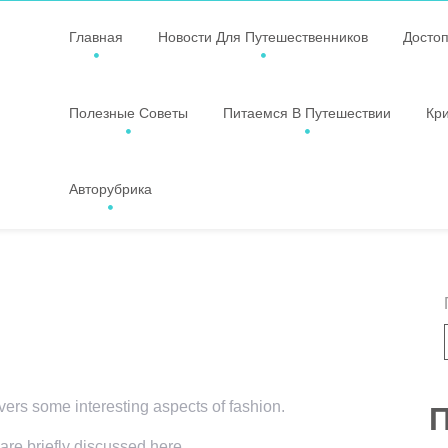
Главная
Новости Для Путешественников
Досто
Полезные Советы
Питаемся В Путешествии
Кр
Авторубрика
overs some interesting aspects of fashion.
П
 are briefly discussed here.