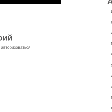
ssniki
авить
рий
о
авторизоваться
.