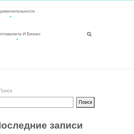
примечательности
иптовалюта И Бизнес
Поиск
Поиск
оследние записи