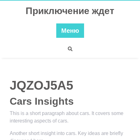
Перейти
Приключение ждет
к
содержимому
Меню
JQZOJ5A5
Cars Insights
This is a short paragraph about cars. It covers some
interesting aspects of cars.
Another short insight into cars. Key ideas are briefly