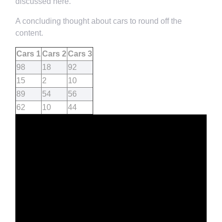
discussed here.
A concluding thought about cars to round off the
content.
Cars 1
Cars 2
Cars 3
98
18
92
15
2
10
89
54
56
62
10
44