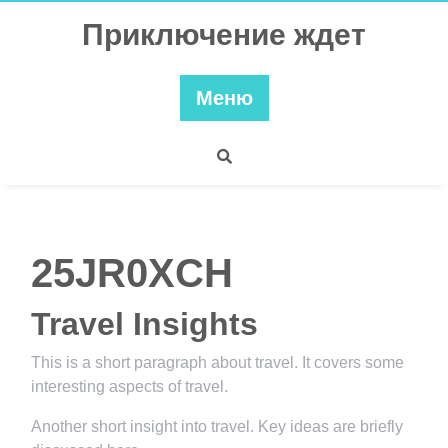
Перейти
Приключение ждет
к
содержимому
Меню
25JR0XCH
Travel Insights
This is a short paragraph about travel. It covers some
interesting aspects of travel.
Another short insight into travel. Key ideas are briefly