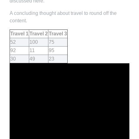
discussed here.
A concluding thought about travel to round off the
content.
Travel 1
Travel 2
Travel 3
52
100
75
92
11
95
30
49
23