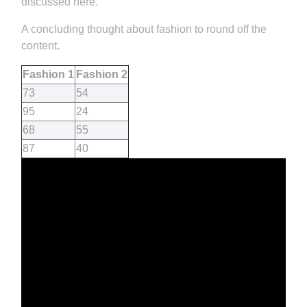
discussed here.
A concluding thought about fashion to round off the
content.
Fashion 1
Fashion 2
73
54
95
24
68
55
87
40