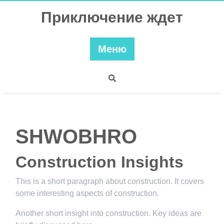
Перейти
Приключение ждет
к
содержимому
Меню
SHWOBHRO
Construction Insights
This is a short paragraph about construction. It covers
some interesting aspects of construction.
Another short insight into construction. Key ideas are