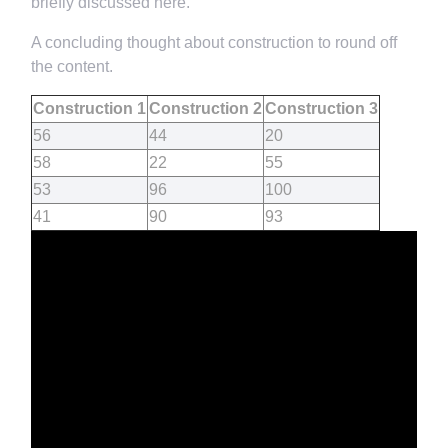
briefly discussed here.
A concluding thought about construction to round off
the content.
Construction 1
Construction 2
Construction 3
56
44
20
58
22
55
53
96
100
41
90
93