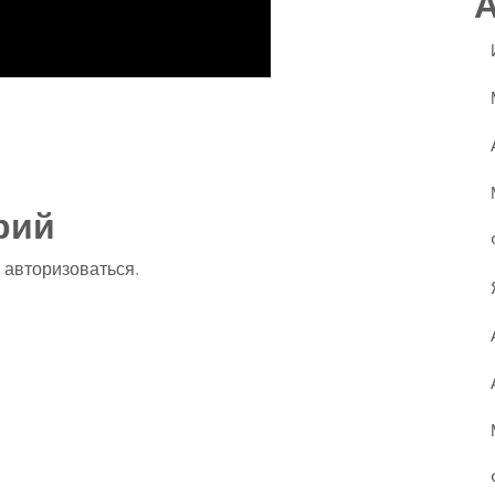
ssniki
авить
рий
о
авторизоваться
.