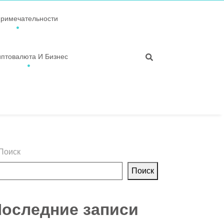
примечательности
иптовалюта И Бизнес
Поиск
Поиск
оследние записи