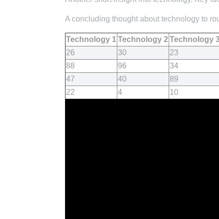
A concluding thought about technology to rou
Technology 1
Technology 2
Technology 
26
30
23
88
96
34
47
40
89
22
4
10