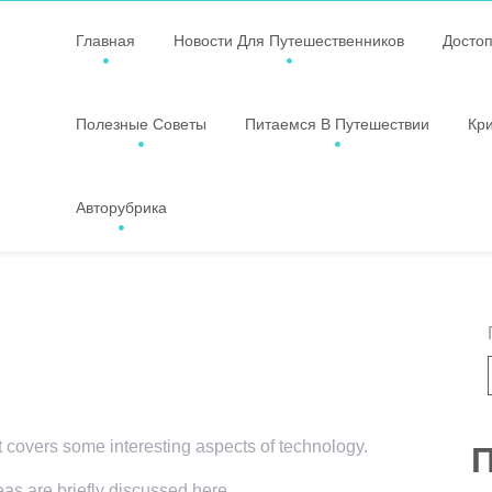
Главная
Новости Для Путешественников
Досто
Полезные Советы
Питаемся В Путешествии
Кр
Авторубрика
t covers some interesting aspects of technology.
П
eas are briefly discussed here.