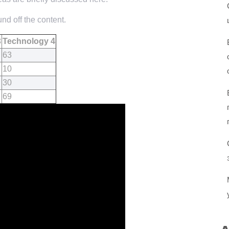
nd off the content.
3
Technology 4
63
10
30
69