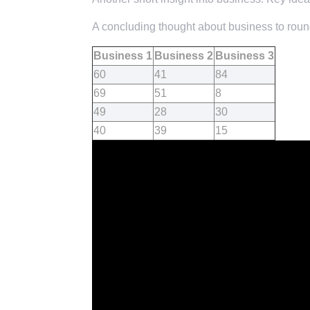
A concluding thought about business to round
Business 1
Business 2
Business 3
60
41
84
69
51
8
49
28
30
40
39
15