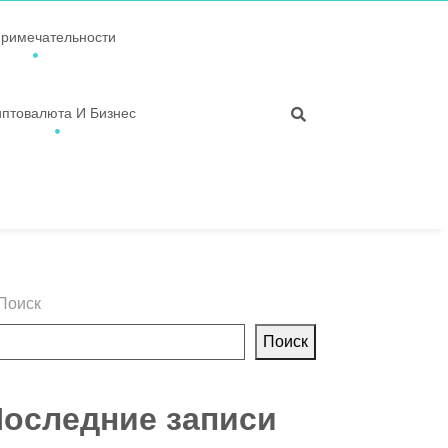
примечательности
иптовалюта И Бизнес
Поиск
Поиск
оследние записи