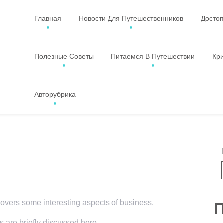
Главная
Новости Для Путешественников
Досто
Полезные Советы
Питаемся В Путешествии
Кр
Авторубрика
 covers some interesting aspects of business.
П
s are briefly discussed here.