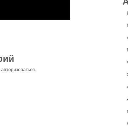
ssniki
авить
рий
о
авторизоваться
.