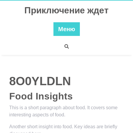
Перейти
Приключение ждет
к
содержимому
Меню
8O0YLDLN
Food Insights
This is a short paragraph about food. It covers some
interesting aspects of food.
Another short insight into food. Key ideas are briefly