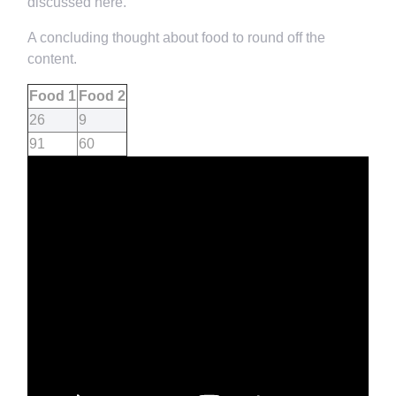
discussed here.
A concluding thought about food to round off the
content.
Food 1
Food 2
26
9
91
60