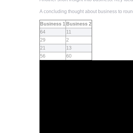
A concluding thought about business to round
Business 1
Business 2
64
11
29
2
21
13
56
60