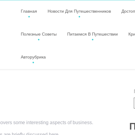
Главная
Новости Для Путешественников
Досто
Полезные Советы
Питаемся В Путешествии
Кр
Авторубрика
 covers some interesting aspects of business.
П
s are briefly discussed here.