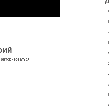
ssniki
авить
рий
о
авторизоваться
.