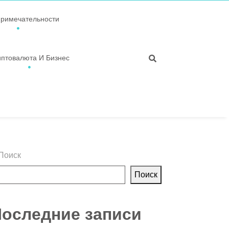
примечательности
иптовалюта И Бизнес
Поиск
Поиск
оследние записи