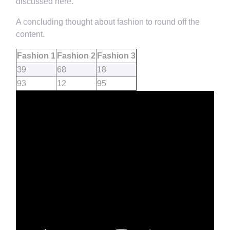
discussed here.
A concluding thought about fashion to round off the
content.
Fashion 1
Fashion 2
Fashion 3
39
68
18
93
12
95