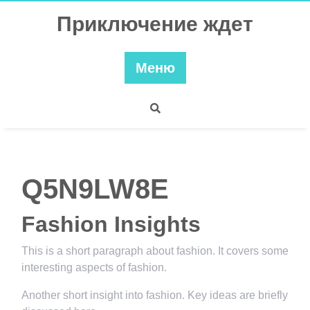
Перейти
Приключение ждет
к
содержимому
Меню
Q5N9LW8E
Fashion Insights
This is a short paragraph about fashion. It covers some
interesting aspects of fashion.
Another short insight into fashion. Key ideas are briefly