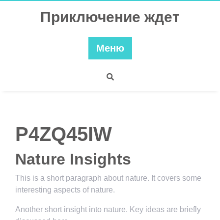
Перейти
Приключение ждет
к
содержимому
Меню
P4ZQ45IW
Nature Insights
This is a short paragraph about nature. It covers some
interesting aspects of nature.
Another short insight into nature. Key ideas are briefly