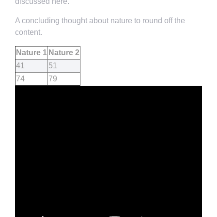
discussed here.
A concluding thought about nature to round off the
content.
Nature 1
Nature 2
41
51
74
79