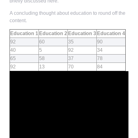
briefly discussed here.
A concluding thought about education to round off the
content.
Education 1
Education 2
Education 3
Education 4
92
60
35
90
40
5
92
34
65
58
37
78
92
13
70
84