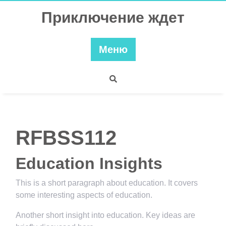
Перейти
Приключение ждет
к
содержимому
Меню
RFBSS112
Education Insights
This is a short paragraph about education. It covers
some interesting aspects of education.
Another short insight into education. Key ideas are