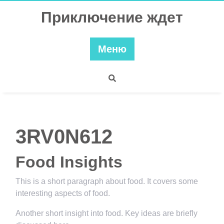
Перейти
Приключение ждет
к
содержимому
Меню
3RV0N612
Food Insights
This is a short paragraph about food. It covers some
interesting aspects of food.
Another short insight into food. Key ideas are briefly