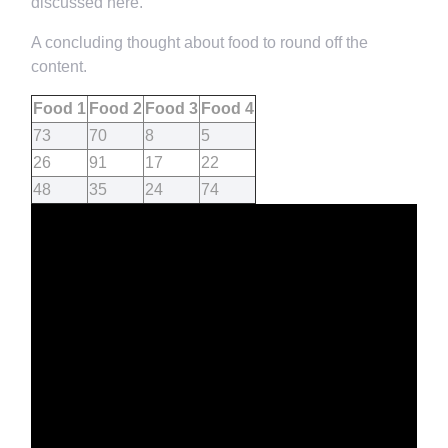
discussed here.
A concluding thought about food to round off the
content.
Food 1
Food 2
Food 3
Food 4
73
70
8
5
26
91
17
22
48
35
24
74