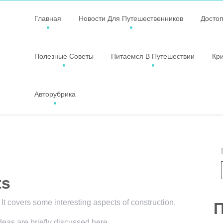
Главная
Новости Для Путешественников
Досто
Полезные Советы
Питаемся В Путешествии
Кр
Авторубрика
ts
 It covers some interesting aspects of construction.
П
ideas are briefly discussed here.