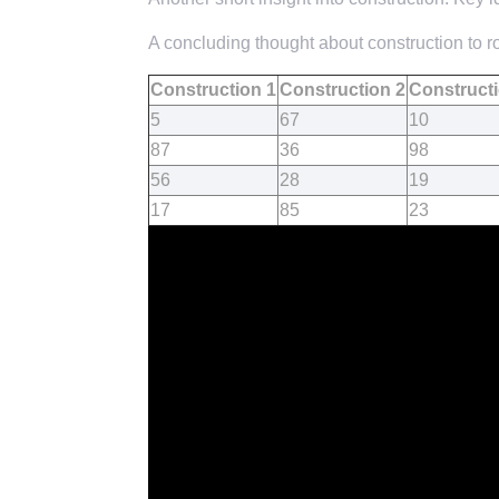
A concluding thought about construction to ro
Construction 1
Construction 2
Constructi
5
67
10
87
36
98
56
28
19
17
85
23