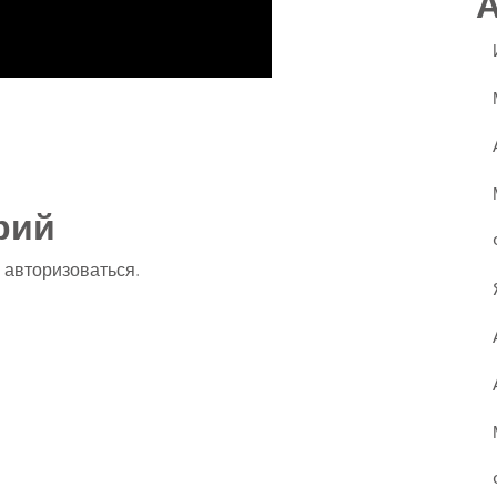
ssniki
авить
рий
о
авторизоваться
.