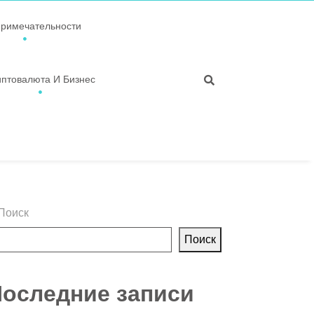
примечательности
иптовалюта И Бизнес
Поиск
Поиск
оследние записи