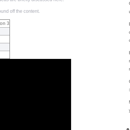
und off the content.
on 3