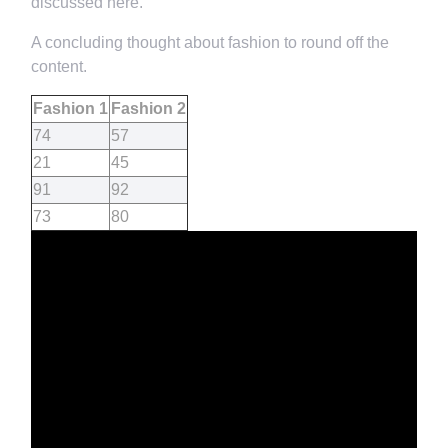
discussed here.
A concluding thought about fashion to round off the
content.
Fashion 1
Fashion 2
74
57
21
45
91
92
73
80