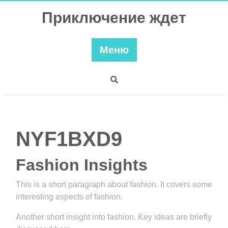
Перейти
Приключение ждет
к
содержимому
Меню
NYF1BXD9
Fashion Insights
This is a short paragraph about fashion. It covers some
interesting aspects of fashion.
Another short insight into fashion. Key ideas are briefly