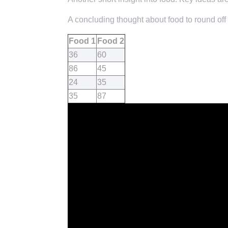
A concluding thought about food to round off 
Food 1
Food 2
36
60
86
45
24
35
35
87