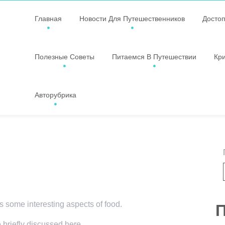
Главная
Новости Для Путешественников
Досто
Полезные Советы
Питаемся В Путешествии
Кр
Авторубрика
rs some interesting aspects of food.
П
e briefly discussed here.