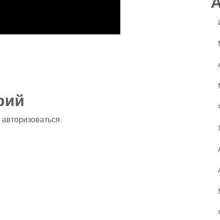
ssniki
авить
рий
о
авторизоваться
.