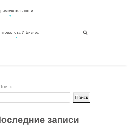
примечательности
иптовалюта И Бизнес
Поиск
Поиск
оследние записи