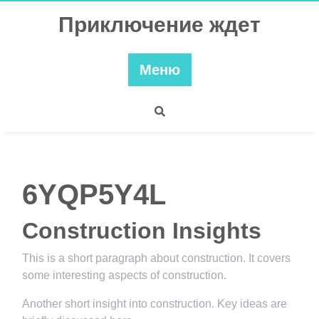
Перейти
Приключение ждет
к
содержимому
Меню
6YQP5Y4L
Construction Insights
This is a short paragraph about construction. It covers
some interesting aspects of construction.
Another short insight into construction. Key ideas are