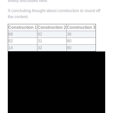
briefly discussed here.
A concluding thought about construction to round off
the content.
Construction 1
Construction 2
Construction 3
88
92
36
82
31
80
14
32
80